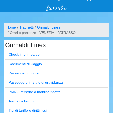
famiglie
Home
Traghetti
Grimaldi Lines
Orari e partenze - VENEZIA - PATRASSO
Grimaldi Lines
Check-in e imbarco
Documenti di viaggio
Passeggeri minorenni
Passeggere in stato di gravidanza
PMR - Persone a mobilità ridotta
Animali a bordo
Tipi di tariffe e diritti fissi