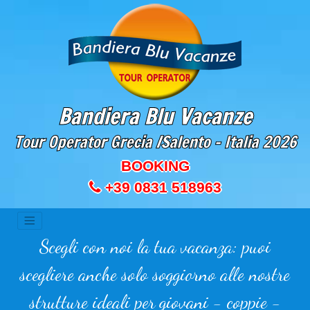
Bandiera Blu Vacanze
Tour Operator Grecia /Salento - Italia
2026
BOOKING
+39 0831 518963
Scegli con noi la tua vacanza: puoi
scegliere anche solo soggiorno alle nostre
strutture ideali per giovani - coppie -