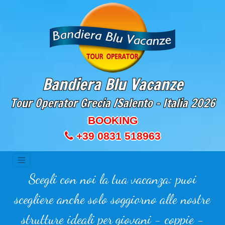
Bandiera Blu Vacanze
Tour Operator Grecia /Salento - Italia
2026
BOOKING
+39 0831 518963
Scegli con noi la tua vacanza: puoi
scegliere anche solo soggiorno alle nostre
strutture ideali per giovani - coppie -