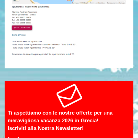
Ti aspettiamo con le nostre offerte per una
meravigliosa vacanza 2026 in Grecia!
Iscriviti alla Nostra Newsletter!