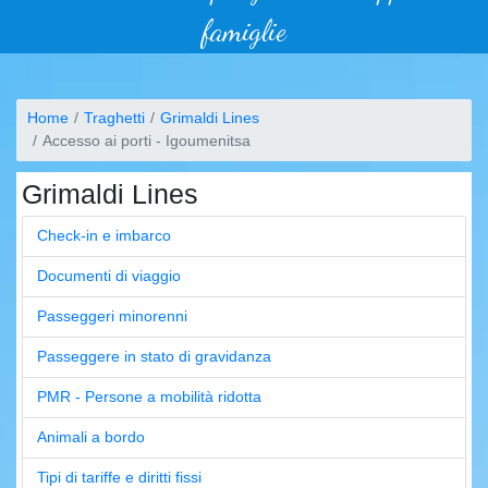
famiglie
Home
Traghetti
Grimaldi Lines
Accesso ai porti - Igoumenitsa
Grimaldi Lines
Check-in e imbarco
Documenti di viaggio
Passeggeri minorenni
Passeggere in stato di gravidanza
PMR - Persone a mobilità ridotta
Animali a bordo
Tipi di tariffe e diritti fissi