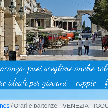
vacanza: puoi scegliere anche sol
re ideali per giovani - coppie - 
ines
Orari e partenze - VENEZIA - I