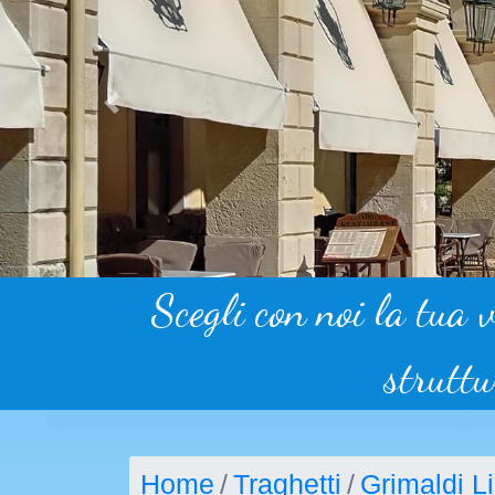
Previous
Scegli con noi la tua 
struttu
Home
Traghetti
Grimaldi L