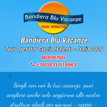
Bandiera Blu Vacanze
Tour Operator Grecia /Salento - Italia
2026
BOOKING
+39 0831 518963
Scegli con noi la tua vacanza: puoi
scegliere anche solo soggiorno alle nostre
strutture ideali per giovani - coppie -