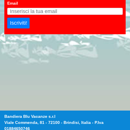
Email
Iscriviti!
Bandiera Blu Vacanze s.r.l
Viale Commenda, 81
-
72100
-
Brindisi, Italia
- P.Iva
01884650746