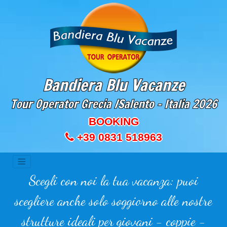
Bandiera Blu Vacanze
Tour Operator Grecia /Salento - Italia
2026
BOOKING
+39 0831 518963
Scegli con noi la tua vacanza: puoi
scegliere anche solo soggiorno alle nostre
strutture ideali per giovani - coppie -