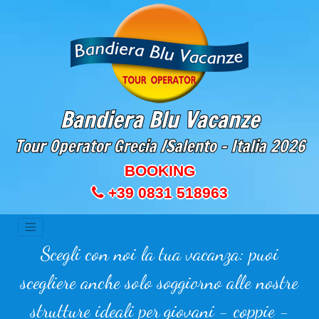
Bandiera Blu Vacanze
Tour Operator Grecia /Salento - Italia
2026
BOOKING
+39 0831 518963
Scegli con noi la tua vacanza: puoi
scegliere anche solo soggiorno alle nostre
strutture ideali per giovani - coppie -