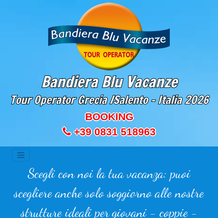
Bandiera Blu Vacanze
Tour Operator Grecia /Salento - Italia
2026
BOOKING
+39 0831 518963
Scegli con noi la tua vacanza: puoi
scegliere anche solo soggiorno alle nostre
strutture ideali per giovani - coppie -