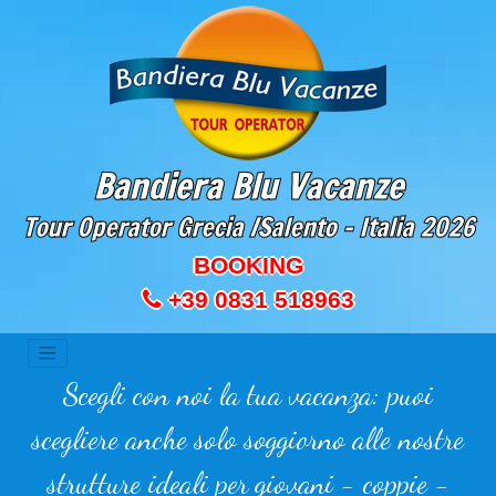
Bandiera Blu Vacanze
Tour Operator Grecia /Salento - Italia
2026
BOOKING
+39 0831 518963
Scegli con noi la tua vacanza: puoi
scegliere anche solo soggiorno alle nostre
strutture ideali per giovani - coppie -