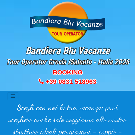
Bandiera Blu Vacanze
Tour Operator Grecia /Salento - Italia
2026
BOOKING
+39 0831 518963
Scegli con noi la tua vacanza: puoi
scegliere anche solo soggiorno alle nostre
strutture ideali per giovani - coppie -