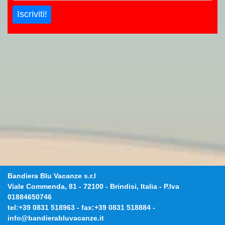
Iscriviti!
Bandiera Blu Vacanze s.r.l
Viale Commenda, 81
-
72100
-
Brindisi, Italia
- P.Iva
01884650746
tel:
+39 0831 518963
- fax:
+39 0831 518884
-
info@bandierabluvacanze.it