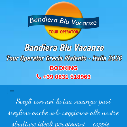
Bandiera Blu Vacanze
Tour Operator Grecia /Salento - Italia
2026
BOOKING
+39 0831 518963
Scegli con noi la tua vacanza: puoi
scegliere anche solo soggiorno alle nostre
strutture ideali per giovani - coppie -