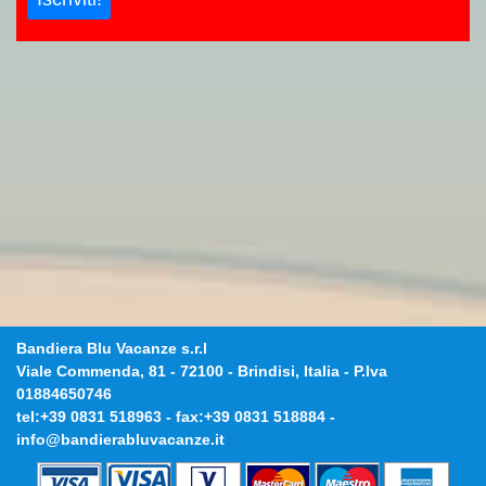
Bandiera Blu Vacanze s.r.l
Viale Commenda, 81
-
72100
-
Brindisi, Italia
- P.Iva
01884650746
tel:
+39 0831 518963
- fax:
+39 0831 518884
-
info@bandierabluvacanze.it