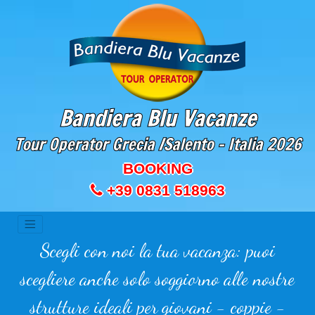
Bandiera Blu Vacanze
Tour Operator Grecia /Salento - Italia
2026
BOOKING
+39 0831 518963
Scegli con noi la tua vacanza: puoi
scegliere anche solo soggiorno alle nostre
strutture ideali per giovani - coppie -