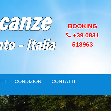
acanze
BOOKING
+39 0831
o - Italia
518963
TI
CONDIZIONI
CONTATTI