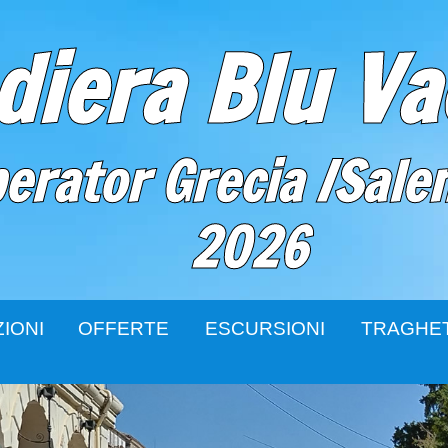
diera Blu V
erator Grecia /Salent
2026
IONI
OFFERTE
ESCURSIONI
TRAGHET