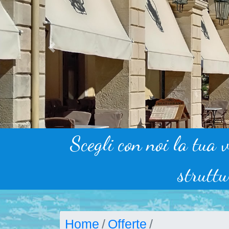
Previous
Scegli con noi la tua 
struttu
Home
Offerte