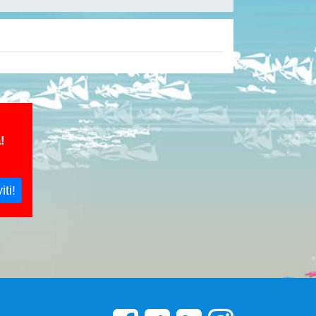
!
iti!