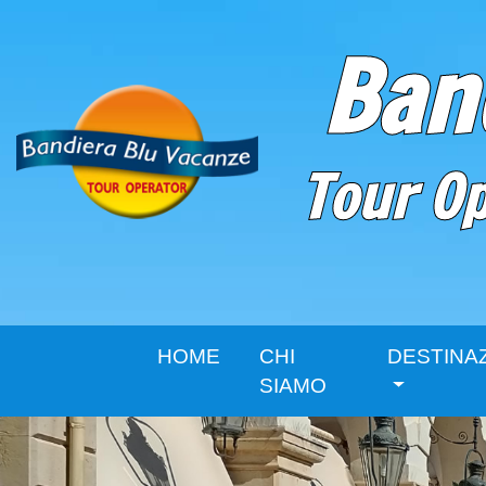
Ban
Tour Op
HOME
CHI
DESTINAZ
SIAMO