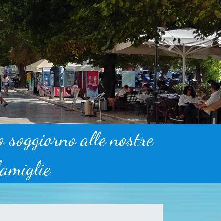
Next
o soggiorno alle nostre
famiglie