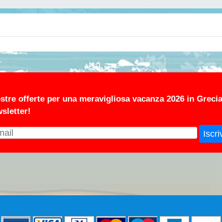
stre offerte per una meravigliosa vacanza 2026 in Grecia
wsletter!
Iscriv