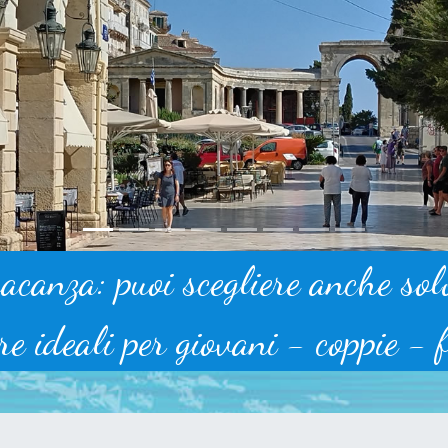
vacanza: puoi scegliere anche sol
re ideali per giovani - coppie - 